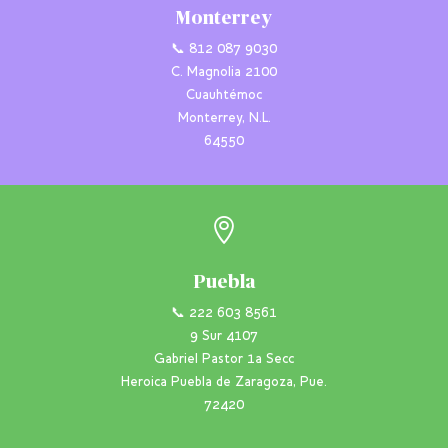
Monterrey
📞 812 087 9030
C. Magnolia 2100
Cuauhtémoc
Monterrey, N.L.
64550

Puebla
📞 222 603 8561
9 Sur 4107
Gabriel Pastor 1a Secc
Heroica Puebla de Zaragoza, Pue.
72420