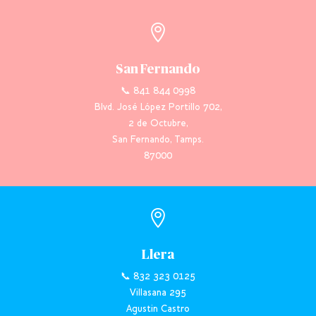

San Fernando
📞 841 844 0998
Blvd. José López Portillo 702,
2 de Octubre,
San Fernando, Tamps.
87000

Llera
📞 832 323 0125
Villasana 295
Agustin Castro