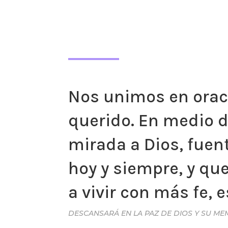
Nos unimos en oraci
querido. En medio d
mirada a Dios, fuen
hoy y siempre, y qu
a vivir con más fe, 
DESCANSARÁ EN LA PAZ DE DIOS Y SU ME