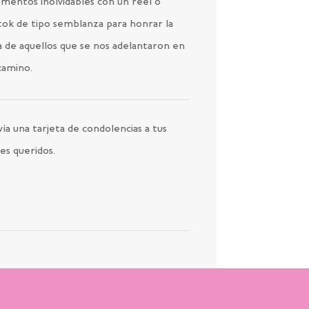
mentos inolvidables con un reel o
tok de tipo semblanza para honrar la
a de aquellos que se nos adelantaron en
camino.
ía una tarjeta de condolencias a tus
es queridos.