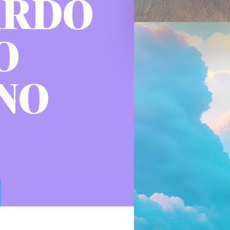
UARDO
O
NO