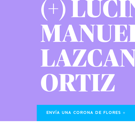
(+) LUC
MANUE
LAZCA
ORTIZ
ENVÍA UNA CORONA DE FLORES