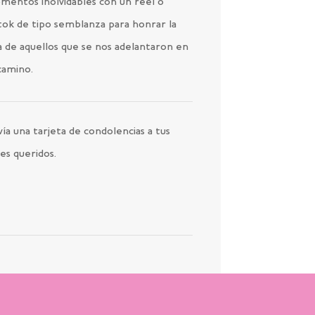
mentos inolvidables con un reel o
tok de tipo semblanza para honrar la
a de aquellos que se nos adelantaron en
camino.
ía una tarjeta de condolencias a tus
es queridos.