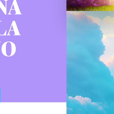
INA
LA
NO