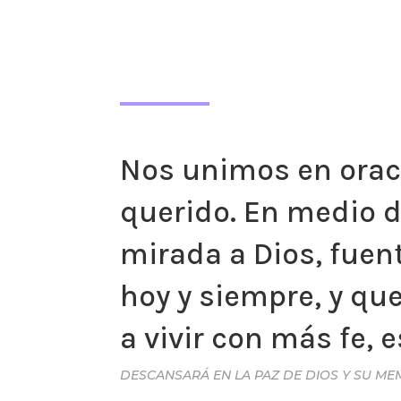
Nos unimos en oraci
querido. En medio d
mirada a Dios, fuen
hoy y siempre, y qu
a vivir con más fe, 
DESCANSARÁ EN LA PAZ DE DIOS Y SU ME