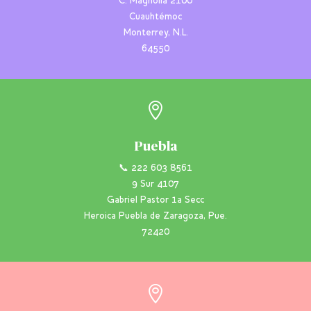
C. Magnolia 2100
Cuauhtémoc
Monterrey, N.L.
64550

Puebla
📞 222 603 8561
9 Sur 4107
Gabriel Pastor 1a Secc
Heroica Puebla de Zaragoza, Pue.
72420
