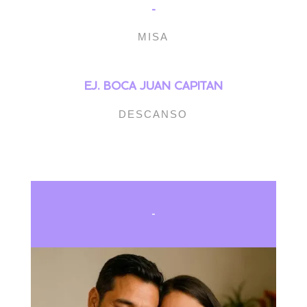
-
MISA
EJ. BOCA JUAN CAPITAN
DESCANSO
-