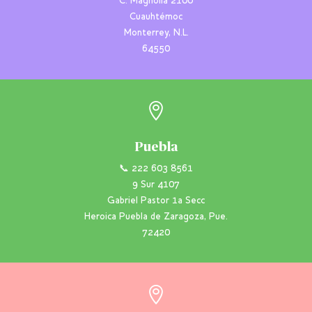
C. Magnolia 2100
Cuauhtémoc
Monterrey, N.L.
64550

Puebla
📞 222 603 8561
9 Sur 4107
Gabriel Pastor 1a Secc
Heroica Puebla de Zaragoza, Pue.
72420
