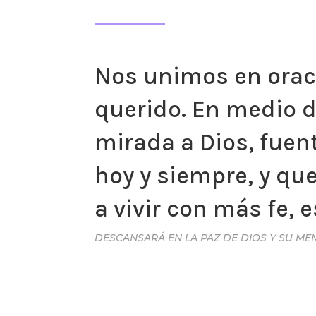
Nos unimos en oraci
querido. En medio d
mirada a Dios, fuen
hoy y siempre, y qu
a vivir con más fe, 
DESCANSARÁ EN LA PAZ DE DIOS Y SU ME