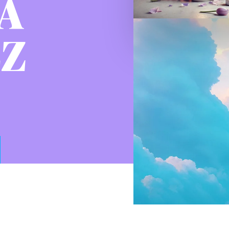
NA
EZ