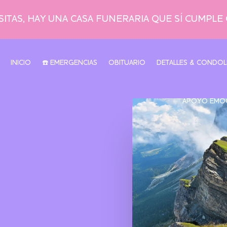
ITAS, HAY UNA CASA FUNERARIA QUE SÍ CUMPLE
INICIO
☎️ EMERGENCIAS
OBITUARIO
DETALLES & CONDOL
APOYO EMO