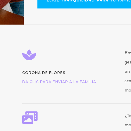
ELIGE TRANQUILIDAD PARA TU FAMIL

Env
ges
en 
CORONA DE FLORES
aco
DA CLIC PARA ENVIAR A LA FAMILIA
mo

¿Ti
mo