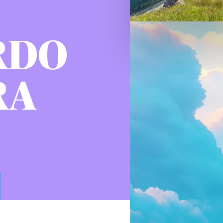
RDO
RA