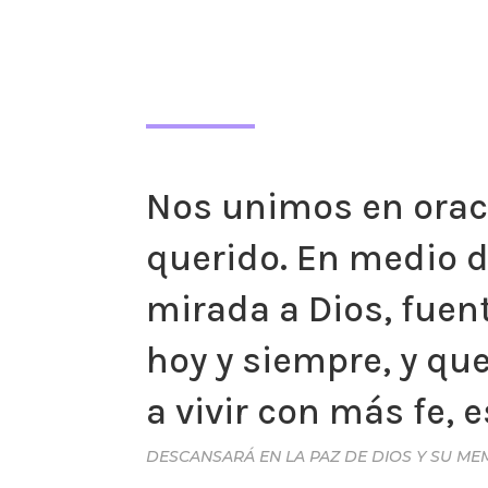
Nos unimos en oraci
querido. En medio d
mirada a Dios, fuen
hoy y siempre, y qu
a vivir con más fe, 
DESCANSARÁ EN LA PAZ DE DIOS Y SU ME