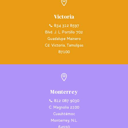

Victoria
📞 834 312 8597
Blvd. J. L. Portillo 702
Guadalupe Mainero
Cd. Victoria, Tamulipas
87100

Monterrey
📞 812 087 9030
C. Magnolia 2100
Cuauhtémoc
Monterrey, N.L.
64550