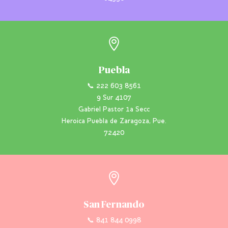

Puebla
📞 222 603 8561
9 Sur 4107
Gabriel Pastor 1a Secc
Heroica Puebla de Zaragoza, Pue.
72420

San Fernando
📞 841 844 0998