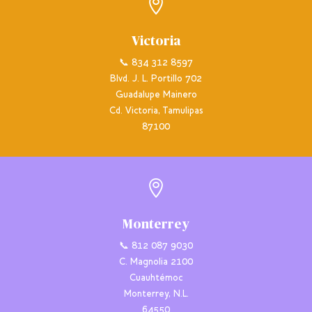

Victoria
📞 834 312 8597
Blvd. J. L. Portillo 702
Guadalupe Mainero
Cd. Victoria, Tamulipas
87100

Monterrey
📞 812 087 9030
C. Magnolia 2100
Cuauhtémoc
Monterrey, N.L.
64550