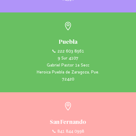

Puebla
📞 222 603 8561
9 Sur 4107
Gabriel Pastor 1a Secc
Heroica Puebla de Zaragoza, Pue.
72420

San Fernando
📞 841 844 0998