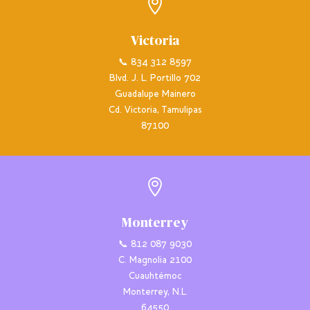

Victoria
📞 834 312 8597
Blvd. J. L. Portillo 702
Guadalupe Mainero
Cd. Victoria, Tamulipas
87100

Monterrey
📞 812 087 9030
C. Magnolia 2100
Cuauhtémoc
Monterrey, N.L.
64550