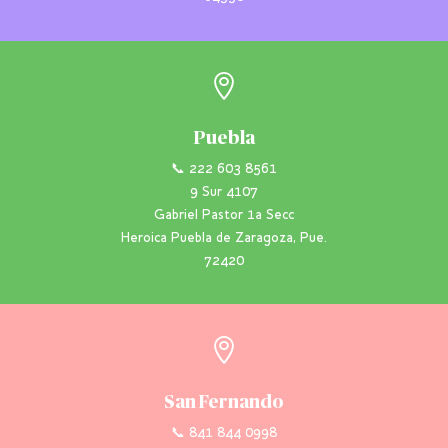

Puebla
📞 222 603 8561
9 Sur 4107
Gabriel Pastor 1a Secc
Heroica Puebla de Zaragoza, Pue.
72420

San Fernando
📞 841 844 0998