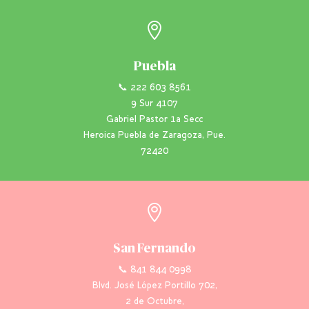

Puebla
📞 222 603 8561
9 Sur 4107
Gabriel Pastor 1a Secc
Heroica Puebla de Zaragoza, Pue.
72420

San Fernando
📞 841 844 0998
Blvd. José López Portillo 702,
2 de Octubre,