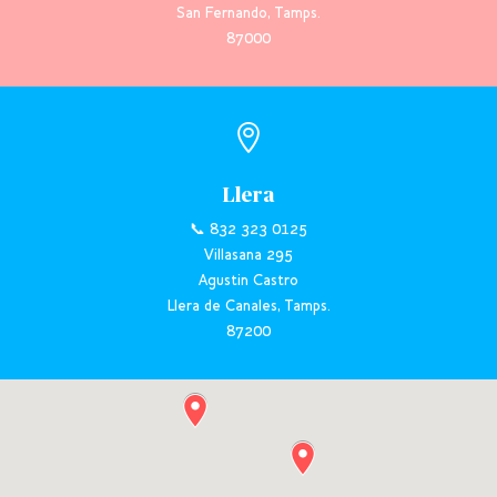
San Fernando, Tamps.
87000

Llera
📞 832 323 0125
Villasana 295
Agustin Castro
Llera de Canales, Tamps.
87200