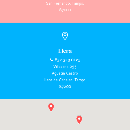
San Fernando, Tamps.
87000

Llera
📞 832 323 0125
Villasana 295
Agustin Castro
Llera de Canales, Tamps.
87200