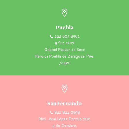

Puebla
📞 222 603 8561
9 Sur 4107
Gabriel Pastor 1a Secc
Heroica Puebla de Zaragoza, Pue.
72420

San Fernando
📞 841 844 0998
Blvd. José López Portillo 702,
2 de Octubre,