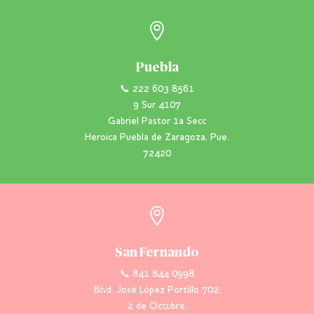

Puebla
📞 222 603 8561
9 Sur 4107
Gabriel Pastor 1a Secc
Heroica Puebla de Zaragoza, Pue.
72420

San Fernando
📞 841 844 0998
Blvd. José López Portillo 702,
2 de Octubre,