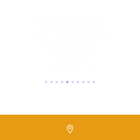
Excelente servicio en todos
los aspectos. El trato que
brinda el personal a la familia
en momentos difíciles es
inmejorable. ¡100%
recomendado!
JEIMY MONTELONGO
