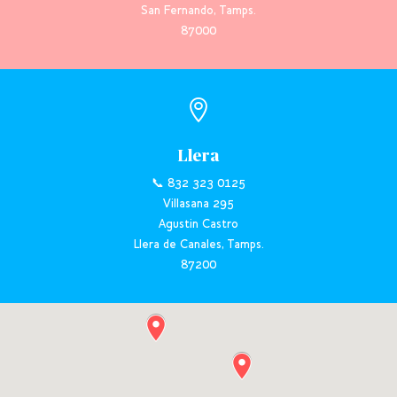
San Fernando, Tamps.
87000

Llera
📞 832 323 0125
Villasana 295
Agustin Castro
Llera de Canales, Tamps.
87200