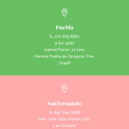

Puebla
📞 222 603 8561
9 Sur 4107
Gabriel Pastor 1a Secc
Heroica Puebla de Zaragoza, Pue.
72420

San Fernando
📞 841 844 0998
Blvd. José López Portillo 702,
2 de Octubre,