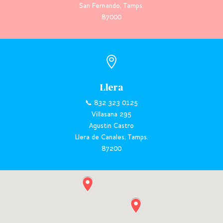
San Fernando, Tamps.
87000

Llera
📞 832 323 0125
Villasana 295
Agustin Castro
Llera de Canales, Tamps.
87200