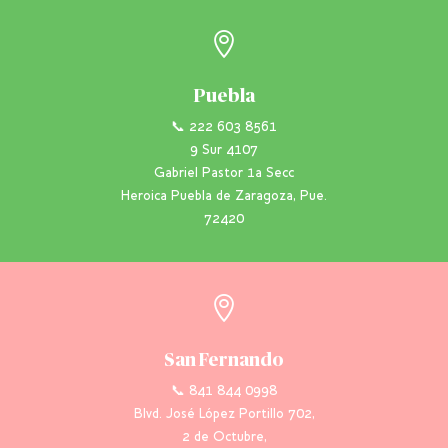

Puebla
📞 222 603 8561
9 Sur 4107
Gabriel Pastor 1a Secc
Heroica Puebla de Zaragoza, Pue.
72420

San Fernando
📞 841 844 0998
Blvd. José López Portillo 702,
2 de Octubre,