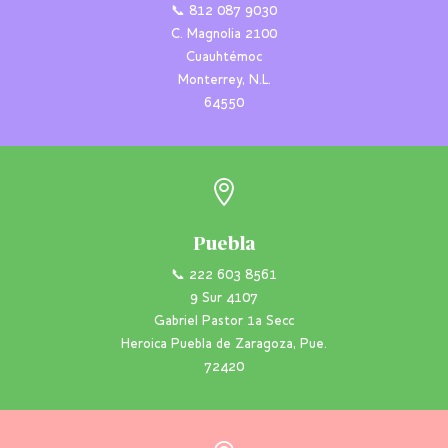
📞 812 087 9030
C. Magnolia 2100
Cuauhtémoc
Monterrey, N.L.
64550

Puebla
📞 222 603 8561
9 Sur 4107
Gabriel Pastor 1a Secc
Heroica Puebla de Zaragoza, Pue.
72420