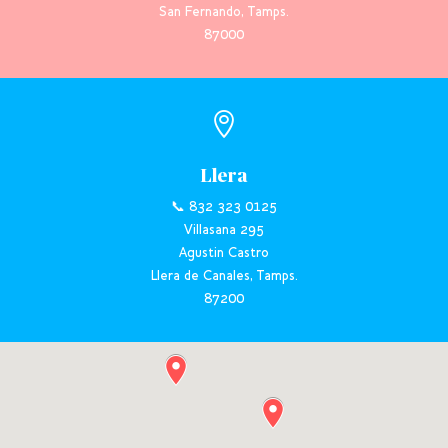
San Fernando, Tamps.
87000

Llera
📞 832 323 0125
Villasana 295
Agustin Castro
Llera de Canales, Tamps.
87200