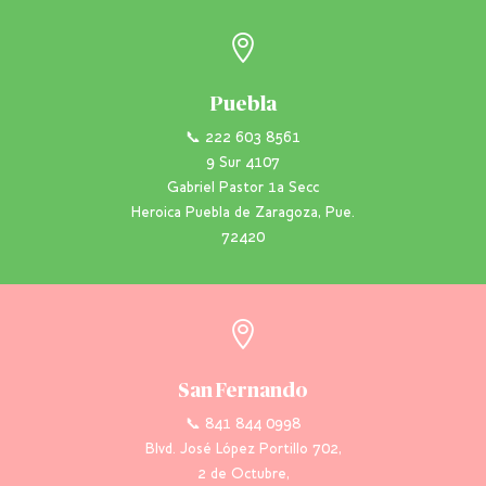

Puebla
📞 222 603 8561
9 Sur 4107
Gabriel Pastor 1a Secc
Heroica Puebla de Zaragoza, Pue.
72420

San Fernando
📞 841 844 0998
Blvd. José López Portillo 702,
2 de Octubre,