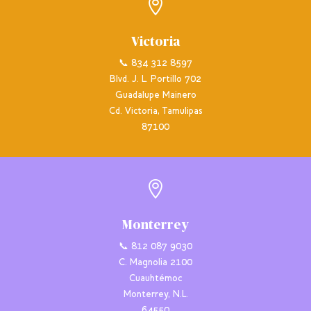

Victoria
📞 834 312 8597
Blvd. J. L. Portillo 702
Guadalupe Mainero
Cd. Victoria, Tamulipas
87100

Monterrey
📞 812 087 9030
C. Magnolia 2100
Cuauhtémoc
Monterrey, N.L.
64550