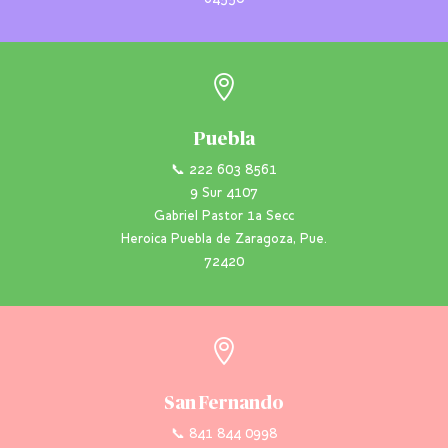

Puebla
📞 222 603 8561
9 Sur 4107
Gabriel Pastor 1a Secc
Heroica Puebla de Zaragoza, Pue.
72420

San Fernando
📞 841 844 0998