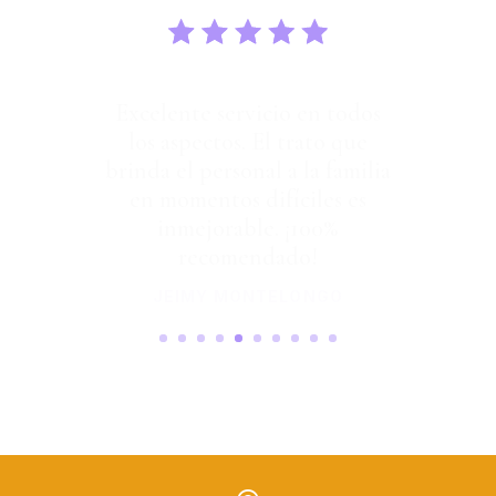
Excelente servicio en todos
los aspectos. El trato que
brinda el personal a la familia
en momentos difíciles es
inmejorable. ¡100%
recomendado!
JEIMY MONTELONGO