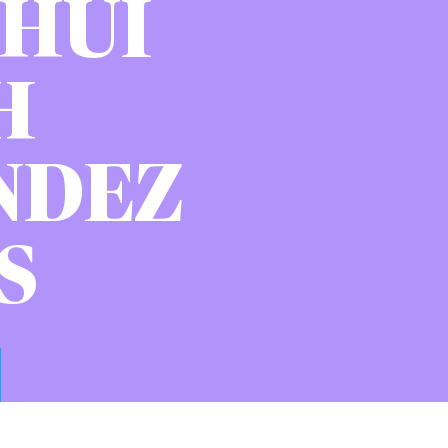
AHUI
H
NDEZ
S