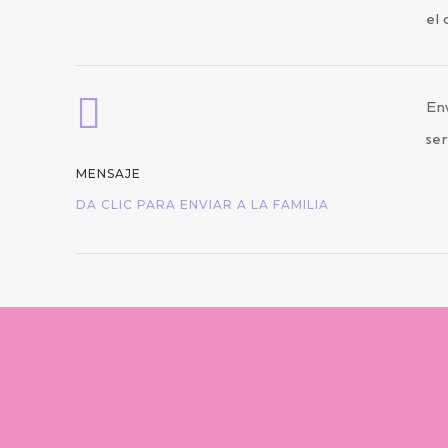
el 

Env
ser
MENSAJE
DA CLIC PARA ENVIAR A LA FAMILIA