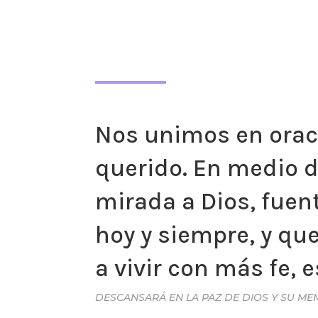
Nos unimos en oraci
querido. En medio d
mirada a Dios, fuen
hoy y siempre, y qu
a vivir con más fe, 
DESCANSARÁ EN LA PAZ DE DIOS Y SU ME