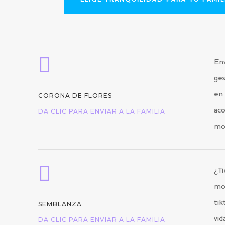
ELIGE TRANQUILIDAD PARA TU FAMIL

Env
ges
en 
CORONA DE FLORES
aco
DA CLIC PARA ENVIAR A LA FAMILIA
mo

¿Ti
mo
tik
SEMBLANZA
vid
DA CLIC PARA ENVIAR A LA FAMILIA