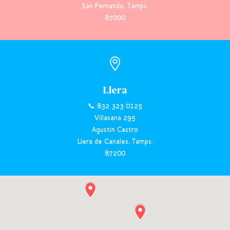
San Fernando, Tamps.
87000

Llera
📞 832 323 0125
Villasana 295
Agustin Castro
Llera de Canales, Tamps.
87200