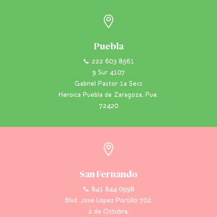

Puebla
📞 222 603 8561
9 Sur 4107
Gabriel Pastor 1a Secc
Heroica Puebla de Zaragoza, Pue.
72420

San Fernando
📞 841 844 0998
Blvd. José López Portillo 702,
2 de Octubre,