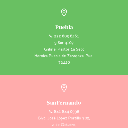

Puebla
📞 222 603 8561
9 Sur 4107
Gabriel Pastor 1a Secc
Heroica Puebla de Zaragoza, Pue.
72420

San Fernando
📞 841 844 0998
Blvd. José López Portillo 702,
2 de Octubre,