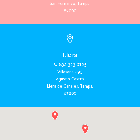
San Fernando, Tamps.
87000

Llera
📞 832 323 0125
Villasana 295
Agustin Castro
Llera de Canales, Tamps.
87200