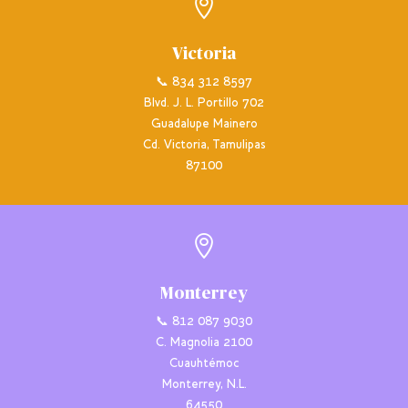

Victoria
📞 834 312 8597
Blvd. J. L. Portillo 702
Guadalupe Mainero
Cd. Victoria, Tamulipas
87100

Monterrey
📞 812 087 9030
C. Magnolia 2100
Cuauhtémoc
Monterrey, N.L.
64550