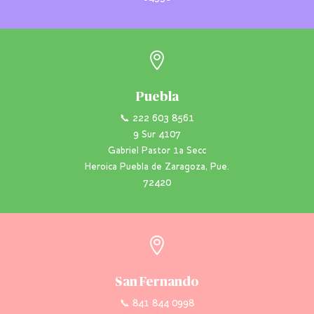

Puebla
📞 222 603 8561
9 Sur 4107
Gabriel Pastor 1a Secc
Heroica Puebla de Zaragoza, Pue.
72420

San Fernando
📞 841 844 0998