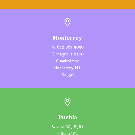

Monterrey
📞 812 087 9030
C. Magnolia 2100
Cuauhtémoc
Monterrey, N.L.
64550

Puebla
📞 222 603 8561
9 Sur 4107