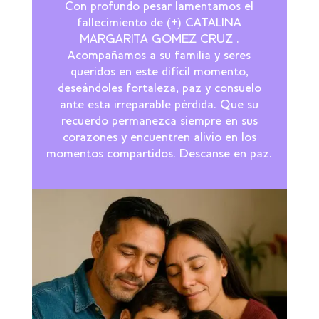
Con profundo pesar lamentamos el
fallecimiento de (+) CATALINA
MARGARITA GOMEZ CRUZ .
Acompañamos a su familia y seres
queridos en este difícil momento,
deseándoles fortaleza, paz y consuelo
ante esta irreparable pérdida. Que su
recuerdo permanezca siempre en sus
corazones y encuentren alivio en los
momentos compartidos. Descanse en paz.