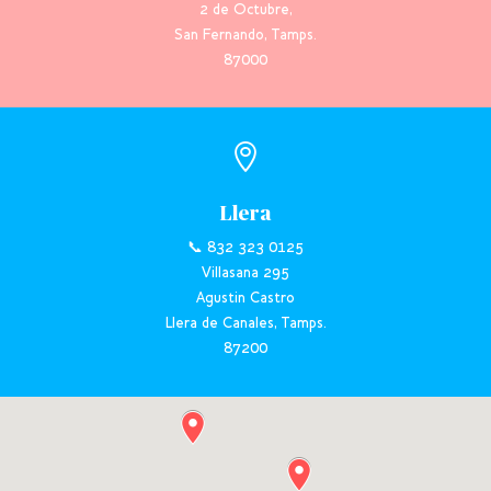
2 de Octubre,
San Fernando, Tamps.
87000

Llera
📞 832 323 0125
Villasana 295
Agustin Castro
Llera de Canales, Tamps.
87200