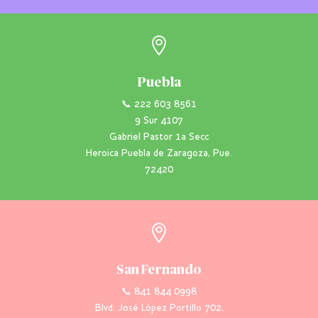

Puebla
📞 222 603 8561
9 Sur 4107
Gabriel Pastor 1a Secc
Heroica Puebla de Zaragoza, Pue.
72420

San Fernando
📞 841 844 0998
Blvd. José López Portillo 702,