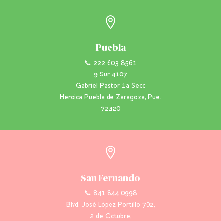

Puebla
📞 222 603 8561
9 Sur 4107
Gabriel Pastor 1a Secc
Heroica Puebla de Zaragoza, Pue.
72420

San Fernando
📞 841 844 0998
Blvd. José López Portillo 702,
2 de Octubre,