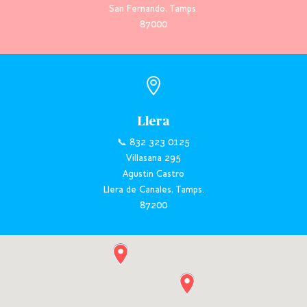
San Fernando, Tamps.
87000

Llera
📞 832 323 0125
Villasana 295
Agustin Castro
Llera de Canales, Tamps.
87200