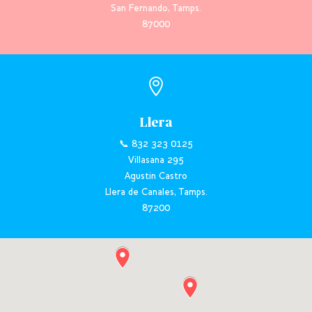
San Fernando, Tamps.
87000

Llera
📞 832 323 0125
Villasana 295
Agustin Castro
Llera de Canales, Tamps.
87200