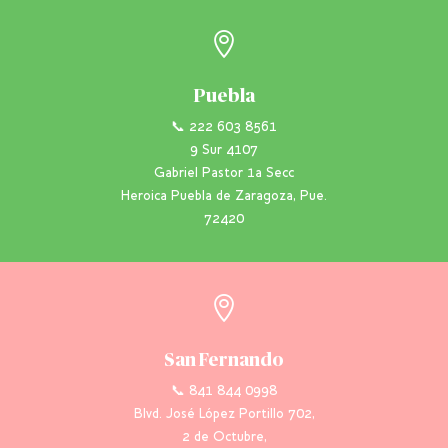

Puebla
📞 222 603 8561
9 Sur 4107
Gabriel Pastor 1a Secc
Heroica Puebla de Zaragoza, Pue.
72420

San Fernando
📞 841 844 0998
Blvd. José López Portillo 702,
2 de Octubre,