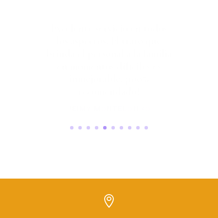
Excelente servicio en todos
los aspectos. El trato que
brinda el personal a la familia
en momentos difíciles es
inmejorable. ¡100%
recomendado!
JEIMY MONTELONGO
