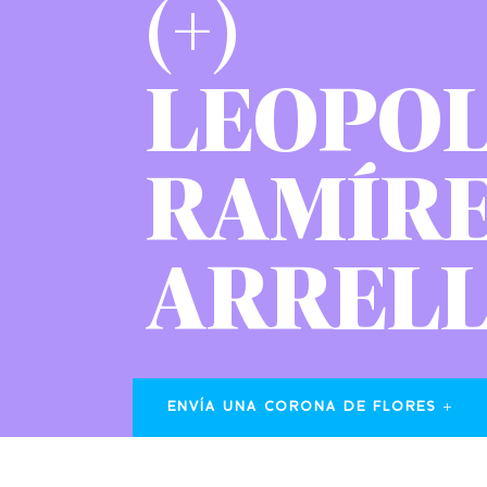
(+)
LEOPO
RAMÍR
ARREL
ENVÍA UNA CORONA DE FLORES