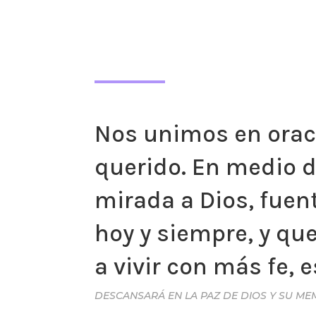
Nos unimos en oraci
querido. En medio d
mirada a Dios, fuen
hoy y siempre, y qu
a vivir con más fe, 
DESCANSARÁ EN LA PAZ DE DIOS Y SU ME