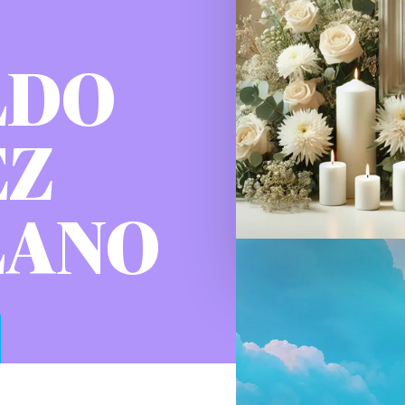
LDO
EZ
LANO