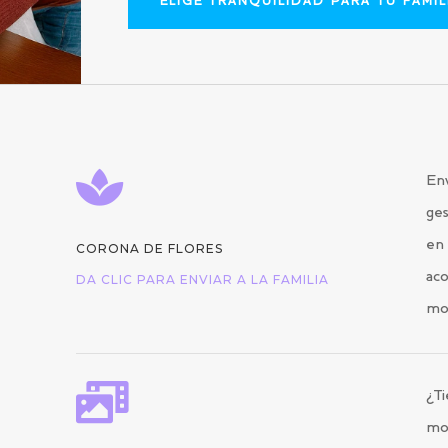
ELIGE TRANQUILIDAD PARA TU FAMIL

Env
ges
en 
CORONA DE FLORES
aco
DA CLIC PARA ENVIAR A LA FAMILIA
mo

¿Ti
mo