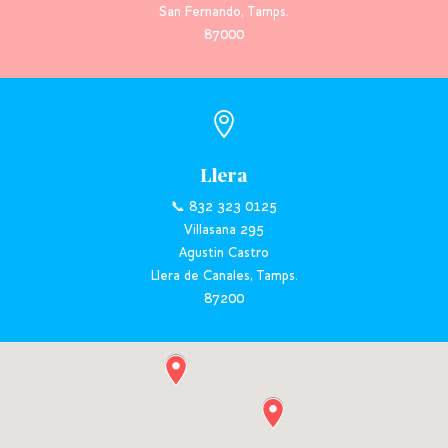
San Fernando, Tamps.
87000

Llera
📞 832 323 0125
Villasana 295
Agustin Castro
Llera de Canales, Tamps.
87200