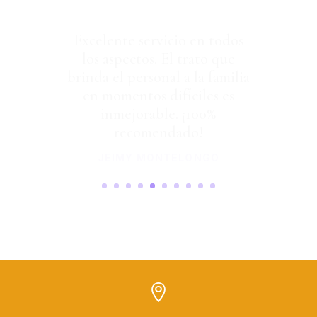
Excelente servicio en todos
los aspectos. El trato que
brinda el personal a la familia
en momentos difíciles es
inmejorable. ¡100%
recomendado!
JEIMY MONTELONGO
