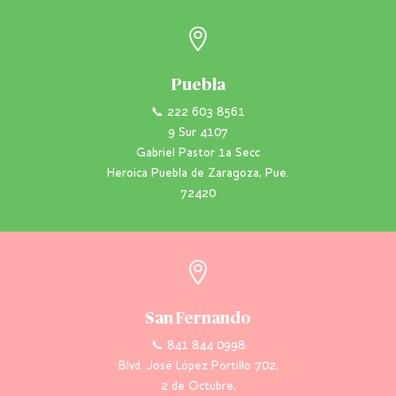

Puebla
📞 222 603 8561
9 Sur 4107
Gabriel Pastor 1a Secc
Heroica Puebla de Zaragoza, Pue.
72420

San Fernando
📞 841 844 0998
Blvd. José López Portillo 702,
2 de Octubre,