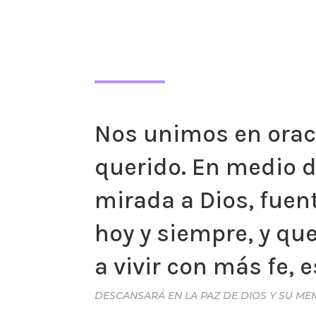
Nos unimos en oraci
querido. En medio d
mirada a Dios, fuen
hoy y siempre, y qu
a vivir con más fe, 
DESCANSARÁ EN LA PAZ DE DIOS Y SU ME