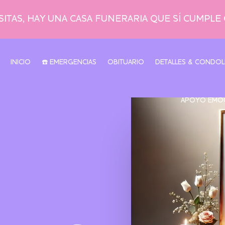
ITAS, HAY UNA CASA FUNERARIA QUE SÍ CUMPLE
INICIO
☎️ EMERGENCIAS
OBITUARIO
DETALLES & CONDOL
APOYO EMO