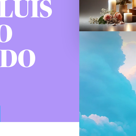
 LUIS
O
ADO