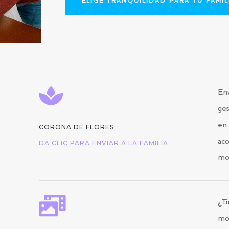
ELIGE TRANQUILIDAD PARA TU FAMIL

Env
ges
en 
CORONA DE FLORES
aco
DA CLIC PARA ENVIAR A LA FAMILIA
mo

¿Ti
mo