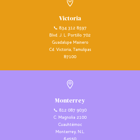

Victoria
📞 834 312 8597
Blvd. J. L. Portillo 702
Guadalupe Mainero
Cd. Victoria, Tamulipas
87100

Monterrey
📞 812 087 9030
C. Magnolia 2100
Cuauhtémoc
Monterrey, N.L.
64550