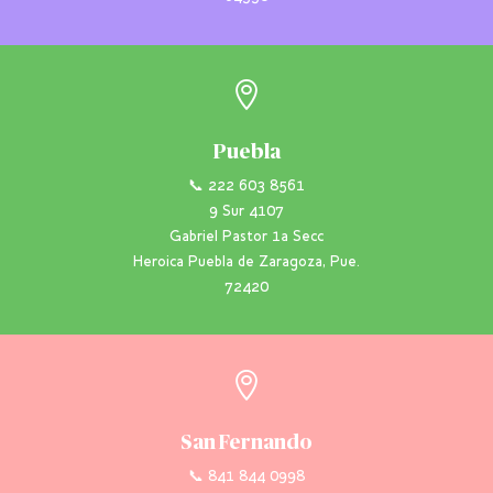

Puebla
📞 222 603 8561
9 Sur 4107
Gabriel Pastor 1a Secc
Heroica Puebla de Zaragoza, Pue.
72420

San Fernando
📞 841 844 0998