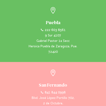

Puebla
📞 222 603 8561
9 Sur 4107
Gabriel Pastor 1a Secc
Heroica Puebla de Zaragoza, Pue.
72420

San Fernando
📞 841 844 0998
Blvd. José López Portillo 702,
2 de Octubre,