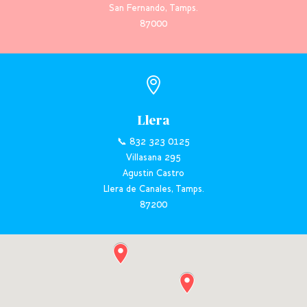
San Fernando, Tamps.
87000

Llera
📞 832 323 0125
Villasana 295
Agustin Castro
Llera de Canales, Tamps.
87200