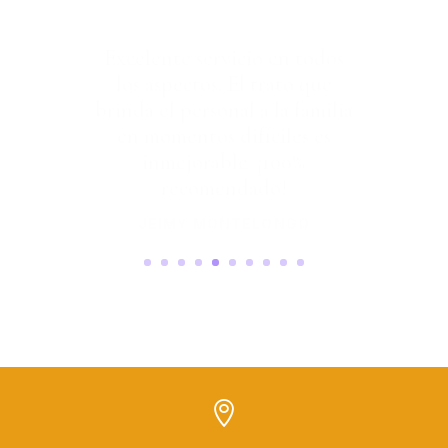
Excelente servicio en todos
los aspectos. El trato que
brinda el personal a la familia
en momentos difíciles es
inmejorable. ¡100%
recomendado!
JEIMY MONTELONGO
